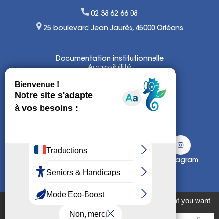
02 38 62 66 08
25 boulevard Jean Jaurès, 45000 Orléans
Documentation institutionnelle
Accessibilité
Lexique
Mentions légales
Politique de confidentialité et
de gestion de cookies
Plan du site
Facebook
Twitter
Instagram
Linkedin
Youtube
This site uses cookies and gives you control over what you want
to activate