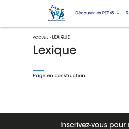
Découvrir les PEP45
R
Aller au contenu
Menu principal
LEXIQUE
ACCUEIL
»
Lexique
Page en construction
Inscrivez-vous pour 