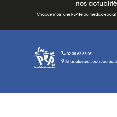
nos actualité
Chaque mois, une PEPite du médico-social d
02 38 62 66 08
25 boulevard Jean Jaurès, 