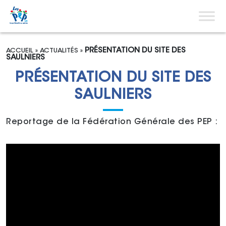
Aller au contenu
Menu pri
PRÉSENTATION DU SITE DES
ACCUEIL
»
ACTUALITÉS
»
SAULNIERS
PRÉSENTATION DU SITE DES
SAULNIERS
Reportage de la Fédération Générale des PEP :