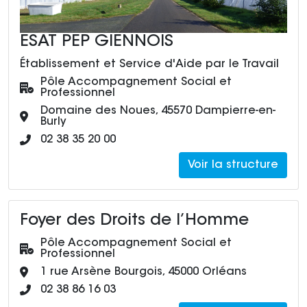
ESAT PEP GIENNOIS
Établissement et Service d'Aide par le Travail
Pôle :
Pôle Accompagnement Social et
Professionnel
Adresse :
Domaine des Noues, 45570 Dampierre-en-
Burly
Numéro de téléphone :
02 38 35 20 00
Voir la structure
Foyer des Droits de l’Homme
Pôle :
Pôle Accompagnement Social et
Professionnel
Adresse :
1 rue Arsène Bourgois, 45000 Orléans
Numéro de téléphone :
02 38 86 16 03