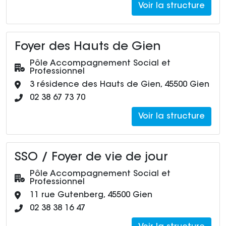
Voir la structure
Foyer des Hauts de Gien
Pôle :
Pôle Accompagnement Social et
Professionnel
Adresse :
3 résidence des Hauts de Gien, 45500 Gien
Numéro de téléphone :
02 38 67 73 70
Voir la structure
SSO / Foyer de vie de jour
Pôle :
Pôle Accompagnement Social et
Professionnel
Adresse :
11 rue Gutenberg, 45500 Gien
Numéro de téléphone :
02 38 38 16 47