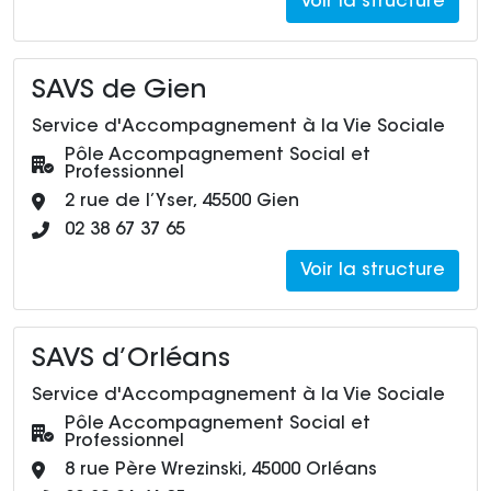
Voir la structure
SAVS de Gien
Service d'Accompagnement à la Vie Sociale
Pôle :
Pôle Accompagnement Social et
Professionnel
Adresse :
2 rue de l’Yser, 45500 Gien
Numéro de téléphone :
02 38 67 37 65
Voir la structure
SAVS d’Orléans
Service d'Accompagnement à la Vie Sociale
Pôle :
Pôle Accompagnement Social et
Professionnel
Adresse :
8 rue Père Wrezinski, 45000 Orléans