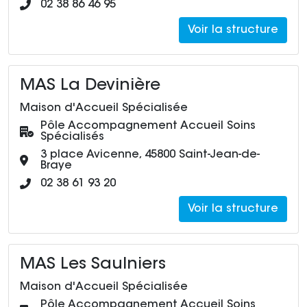
Numéro de téléphone :
02 38 86 46 95
Voir la structure
MAS La Devinière
Maison d'Accueil Spécialisée
Pôle :
Pôle Accompagnement Accueil Soins
Spécialisés
Adresse :
3 place Avicenne, 45800 Saint-Jean-de-
Braye
Numéro de téléphone :
02 38 61 93 20
Voir la structure
MAS Les Saulniers
Maison d'Accueil Spécialisée
Pôle :
Pôle Accompagnement Accueil Soins