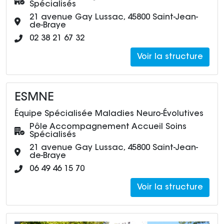
Spécialisés
Adresse :
21 avenue Gay Lussac, 45800 Saint-Jean-
de-Braye
Numéro de téléphone :
02 38 21 67 32
Voir la structure
ESMNE
Équipe Spécialisée Maladies Neuro-Évolutives
Pôle :
Pôle Accompagnement Accueil Soins
Spécialisés
Adresse :
21 avenue Gay Lussac, 45800 Saint-Jean-
de-Braye
Numéro de téléphone :
06 49 46 15 70
Voir la structure