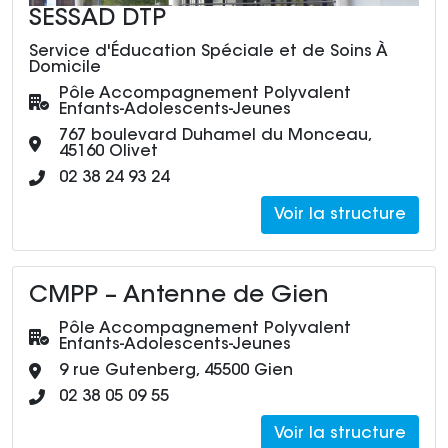
SESSAD DTP
Service d'Éducation Spéciale et de Soins À
Domicile
Pôle :
Pôle Accompagnement Polyvalent
Enfants-Adolescents-Jeunes
Adresse :
767 boulevard Duhamel du Monceau,
45160 Olivet
Numéro de téléphone :
02 38 24 93 24
Voir la structure
CMPP – Antenne de Gien
Pôle :
Pôle Accompagnement Polyvalent
Enfants-Adolescents-Jeunes
Adresse :
9 rue Gutenberg, 45500 Gien
Numéro de téléphone :
02 38 05 09 55
Voir la structure