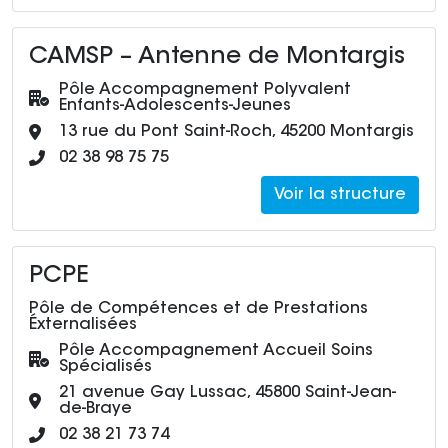
CAMSP – Antenne de Montargis
Pôle :
Pôle Accompagnement Polyvalent
Enfants-Adolescents-Jeunes
Adresse :
13 rue du Pont Saint-Roch, 45200 Montargis
Numéro de téléphone :
02 38 98 75 75
Voir la structure
PCPE
Pôle de Compétences et de Prestations
Éxternalisées
Pôle :
Pôle Accompagnement Accueil Soins
Spécialisés
Adresse :
21 avenue Gay Lussac, 45800 Saint-Jean-
de-Braye
Numéro de téléphone :
02 38 21 73 74