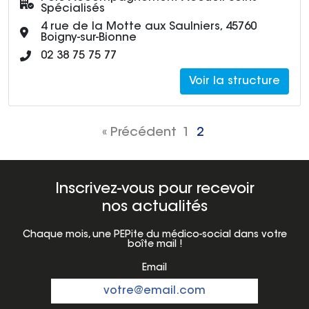
Spécialisés
Adresse :
4 rue de la Motte aux Saulniers, 45760
Boigny-sur-Bionne
Numéro de téléphone :
02 38 75 75 77
Voir la structure
« Précédent
1
2
Inscrivez-vous pour recevoir
nos actualités
Chaque mois, une PEPite du médico-social dans votre
boîte mail !
Email