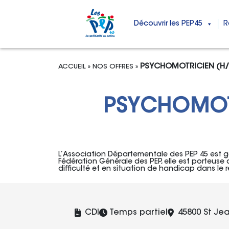
Découvrir les PEP45
R
Aller au contenu
Menu principal
PSYCHOMOTRICIEN (H/F
ACCUEIL
»
NOS OFFRES
»
PSYCHOMOTR
L’Association Départementale des PEP 45 est ges
Fédération Générale des PEP, elle est porteuse d
difficulté et en situation de handicap dans le r
Type de contrat :
Lieu :
CDI
Temps partiel
45800 St Je