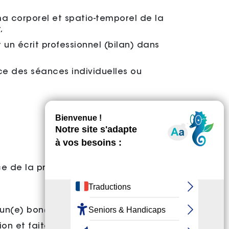
éma corporel et spatio-temporel de la
,
n écrit professionnel (bilan) dans
e des séances individuelles ou
ce de la prise en charge des
es un(e) bon(ne) communiquant(e).
n et faites preuve de rigueur, de